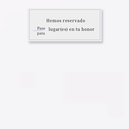
Hay momentos inolvidables que 
se atesoran en el corazón, quiero 
Hemos reservado
que compartas conmigo este día 
tan especial. 
Pase
lugar(es) en tu honor
para
familia