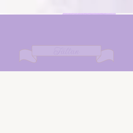
Faltan
00
00
00
00
Días
Horas
Min
Seg