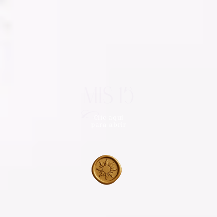
MIS 15
MIS
Génesis
Clic aquí
para abrir
QUINCE
Génesis